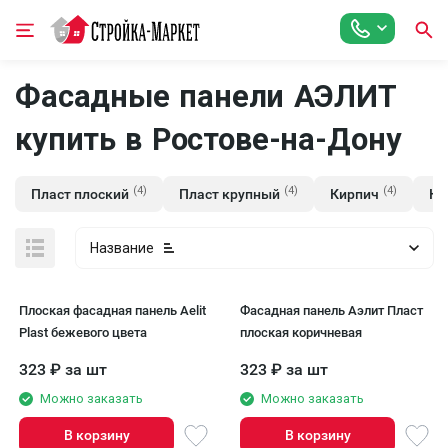
Фасадные панели АЭЛИТ
купить в Ростове-на-Дону
(4)
(4)
(4)
Пласт плоский
Пласт крупный
Кирпич
Ка
Название
Плоская фасадная панель Aelit
Фасадная панель Аэлит Пласт
Plast бежевого цвета
плоская коричневая
323
₽
за шт
323
₽
за шт
Можно заказать
Можно заказать
В корзину
В корзину