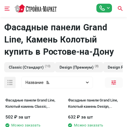
Фасадные панели Grand
Line, Камень Колотый
купить в Ростове-на-Дону
(10)
(8)
Classic (Стандарт)
Design (Премиум)
Design Plu
Название
Фасадные панели Grand Line,
Фасадные панели Grand Line,
Колотый камень Classic,
Колотый камень Design,
Молочный
Молочный (шов RAL 7006)
502
₽
за шт
632
₽
за шт
Можно заказать
Можно заказать