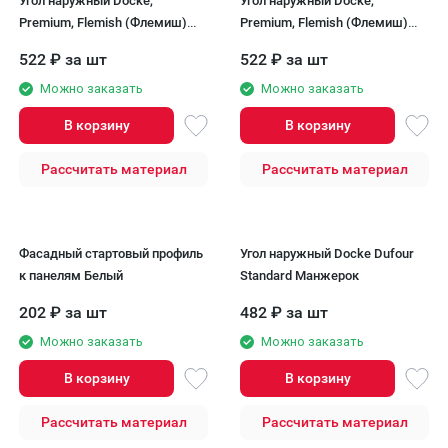
Угол наружный Docke,
Угол наружный Docke,
Premium, Flemish (Флемиш)
Premium, Flemish (Флемиш)
Золотой
Янтарный
522
₽
за шт
522
₽
за шт
Можно заказать
Можно заказать
В корзину
В корзину
Рассчитать материал
Рассчитать материал
Фасадный стартовый профиль
Угол наружный Docke Dufour
к панелям Белый
Standard Манжерок
202
₽
за шт
482
₽
за шт
Можно заказать
Можно заказать
В корзину
В корзину
Рассчитать материал
Рассчитать материал