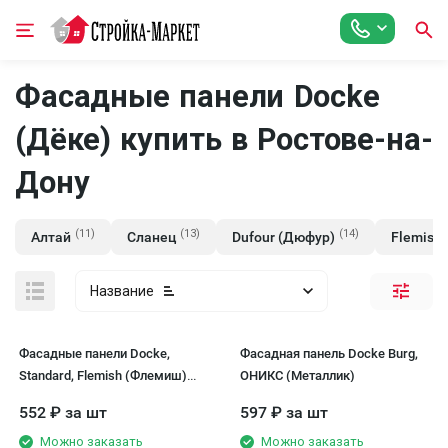
Фасадные панели Docke
(Дёке) купить в Ростове-на-
Дону
(11)
(13)
(14)
Алтай
Сланец
Dufour (Дюфур)
Flemish
Название
Фасадные панели Docke,
Фасадная панель Docke Burg,
Standard, Flemish (Флемиш)
ОНИКС (Металлик)
Жёлтый
552
₽
за шт
597
₽
за шт
Можно заказать
Можно заказать