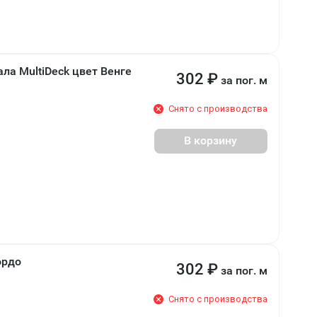
ла MultiDeck цвет Венге
302
₽
за пог. м
Снято с производства
В корзину
ордо
302
₽
за пог. м
Снято с производства