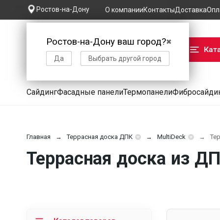
Ростов-на-Дону
О компании
Контакты
Доставка
Опл
Ростов-на-Дону ваш город?
✖
Кат
Да
Выбрать другой город
Сайдинг
Фасадные панели
Термопанели
Фибросайди
Главная
Террасная доска ДПК
MultiDeck
Тер
Террасная доска из ДП