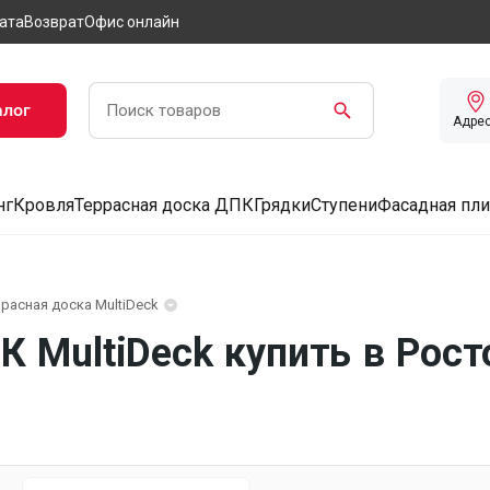
ата
Возврат
Офис онлайн
алог
Адре
нг
Кровля
Террасная доска ДПК
Грядки
Ступени
Фасадная пли
расная доска MultiDeck
К MultiDeck купить в Рос