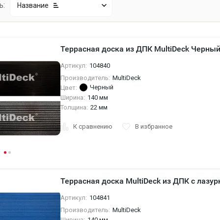
ь:
Название
Террасная доска из ДПК MultiDeck Черны
Артикул:
104840
Производитель:
MultiDeck
Черный
Цвет:
Ширина:
140 мм
Толщина:
22 мм
К сравнению
В избранное
Террасная доска MultiDeck из ДПК с лаз
Артикул:
104841
Производитель:
MultiDeck
Ширина:
140 мм