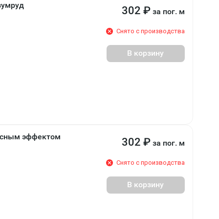
зумруд
302
₽
за пог. м
Снято с производства
В корзину
весным эффектом
302
₽
за пог. м
Снято с производства
В корзину