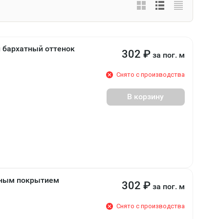
й бархатный оттенок
302
₽
за пог. м
Снято с производства
В корзину
урным покрытием
302
₽
за пог. м
Снято с производства