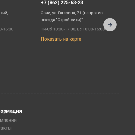
+7 (862) 225-63-23
+
ный,
Сочи, ул. Гагарина, 71 (напротив
А
выезда "Строй-сити)"
П
0-16:00
Пн-Сб 10:00-17:00, Вс 10:00-16:00
П
Показать на карте
ормация
омпании
такты