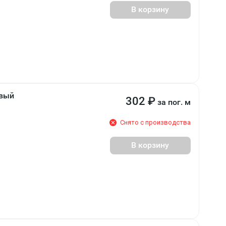
В корзину
овый
302
₽
за пог. м
Снято с производства
В корзину