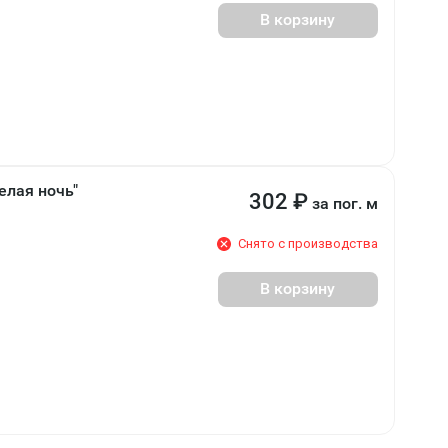
В корзину
елая ночь"
302
₽
за пог. м
Снято с производства
В корзину