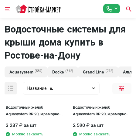
Водосточные системы для
крыши дома купить в
Ростове-на-Дону
(587)
(342)
(272)
Aquasystem
Docke
Grand Line
Альта
Название
Водосточный желоб
Водосточный желоб
Aquasystem RR 20, мраморно-
Aquasystem RR 20, мраморно-
белый, длина 3.00 м, размер
белый, 3.00 м, 125/90
3 237
₽
за шт
2 590
₽
за шт
150/100.
Можно заказать
Можно заказать