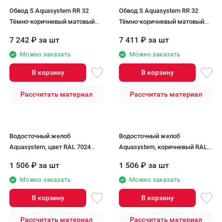
Обвод S Aquasystem RR 32
Обвод S Aquasystem RR 32
Тёмно-коричневый матовый
Тёмно-коричневый матовый
125/90
150/100
7 242
₽
за шт
7 411
₽
за шт
Можно заказать
Можно заказать
В корзину
В корзину
Рассчитать материал
Рассчитать материал
Водосточный желоб
Водосточный желоб
Aquasystem, цвет RAL 7024
Aquasystem, коричневый RAL
(Тёмно-серый), длина 3.00 м,
8017, длина 3.00 м, размер
1 506
₽
за шт
1 506
₽
за шт
размер 125/90.
125/90.
Можно заказать
Можно заказать
В корзину
В корзину
Рассчитать материал
Рассчитать материал