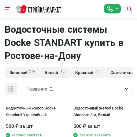
Водосточные системы
Docke STANDART купить в
Ростове-на-Дону
(15)
(15)
(15)
Зеленый
Белый
Красный
Светло-кор
Название
Водосточный желоб Docke
Водосточный желоб Docke
Standard 3 м, зелёный
Standard 3 м, Белый
500
₽
за шт
500
₽
за шт
Можно заказать
Можно заказать